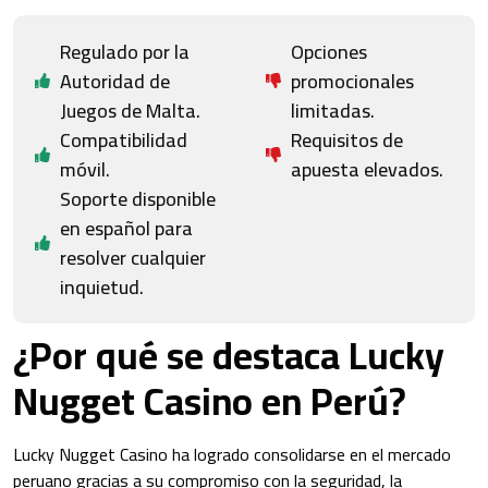
Regulado por la
Opciones
Autoridad de
promocionales
Juegos de Malta.
limitadas.
Compatibilidad
Requisitos de
móvil.
apuesta elevados.
Soporte disponible
en español para
resolver cualquier
inquietud.
¿Por qué se destaca Lucky
Nugget Casino en Perú?
Lucky Nugget Casino ha logrado consolidarse en el mercado
peruano gracias a su compromiso con la seguridad, la