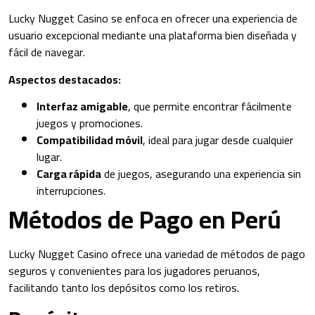
Lucky Nugget Casino se enfoca en ofrecer una experiencia de
usuario excepcional mediante una plataforma bien diseñada y
fácil de navegar.
Aspectos destacados:
Interfaz amigable
, que permite encontrar fácilmente
juegos y promociones.
Compatibilidad móvil
, ideal para jugar desde cualquier
lugar.
Carga rápida
de juegos, asegurando una experiencia sin
interrupciones.
Métodos de Pago en Perú
Lucky Nugget Casino ofrece una variedad de métodos de pago
seguros y convenientes para los jugadores peruanos,
facilitando tanto los depósitos como los retiros.