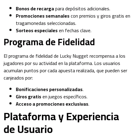
Bonos de recarga
para depósitos adicionales.
Promociones semanales
con premios y giros gratis en
tragamonedas seleccionadas.
Sorteos especiales
en fechas clave.
Programa de Fidelidad
El programa de fidelidad de Lucky Nugget recompensa a los
jugadores por su actividad en la plataforma. Los usuarios
acumulan puntos por cada apuesta realizada, que pueden ser
canjeados por:
Bonificaciones personalizadas
.
Giros gratis
en juegos específicos.
Acceso a promociones exclusivas
.
Plataforma y Experiencia
de Usuario