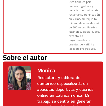
Este bono es para
nuevos jugadores y
tiene la oportunidad de
reclamar su bonificación
en 7 días, su requisito
mínimo de apuesta será
de 200 veces. Puedes
jugar en cualquier juego,
excepto las
tragamonedas con
cuentas de NetEnt y
Jackpots Progresivos.
Sobre el autor
Monica
Redactora y editora de
contenido especializada en
apuestas deportivas y casinos
online en Latinoamérica. Mi
trabajo se centra en generar