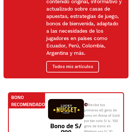
contenido original, informativo y
actualizado sobre casas de
apuestas, estrategias de juego,
bonos de bienvenida, adaptado
a las necesidades de los
jugadores en países como
Ecuador, Perú, Colombia,
Argentina y más.
Todos mis artículos
BONO
RECOMENDADO
Recibe tus
primeros 40 giros de
bono en Arena of Gold
por tan solo S/ 4, 100
Bono de S/
giros de bono en
Atlatean por S/ 20.