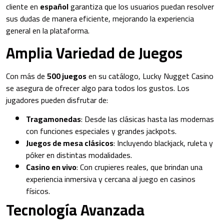
cliente en
español
garantiza que los usuarios puedan resolver
sus dudas de manera eficiente, mejorando la experiencia
general en la plataforma.
Amplia Variedad de Juegos
Con más de
500 juegos
en su catálogo, Lucky Nugget Casino
se asegura de ofrecer algo para todos los gustos. Los
jugadores pueden disfrutar de:
Tragamonedas
: Desde las clásicas hasta las modernas
con funciones especiales y grandes jackpots.
Juegos de mesa clásicos
: Incluyendo blackjack, ruleta y
póker en distintas modalidades.
Casino en vivo
: Con crupieres reales, que brindan una
experiencia inmersiva y cercana al juego en casinos
físicos.
Tecnología Avanzada