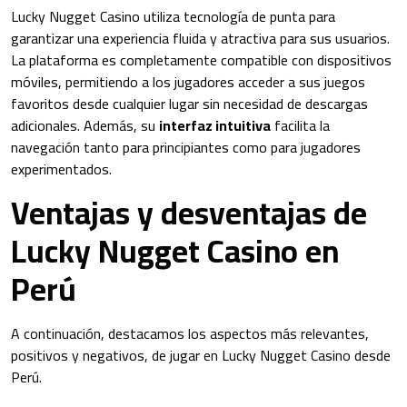
Lucky Nugget Casino utiliza tecnología de punta para
garantizar una experiencia fluida y atractiva para sus usuarios.
La plataforma es completamente compatible con dispositivos
móviles, permitiendo a los jugadores acceder a sus juegos
favoritos desde cualquier lugar sin necesidad de descargas
adicionales. Además, su
interfaz intuitiva
facilita la
navegación tanto para principiantes como para jugadores
experimentados.
Ventajas y desventajas de
Lucky Nugget Casino en
Perú
A continuación, destacamos los aspectos más relevantes,
positivos y negativos, de jugar en Lucky Nugget Casino desde
Perú.