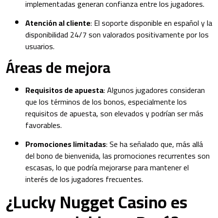
implementadas generan confianza entre los jugadores.
Atención al cliente
: El soporte disponible en español y la
disponibilidad 24/7 son valorados positivamente por los
usuarios.
Áreas de mejora
Requisitos de apuesta
: Algunos jugadores consideran
que los términos de los bonos, especialmente los
requisitos de apuesta, son elevados y podrían ser más
favorables.
Promociones limitadas
: Se ha señalado que, más allá
del bono de bienvenida, las promociones recurrentes son
escasas, lo que podría mejorarse para mantener el
interés de los jugadores frecuentes.
¿Lucky Nugget Casino es